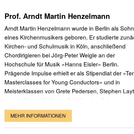
Im Rahmen eines Promotionsvorhabens an der
Prof. Arndt Martin Henzelmann
Musikhochschule Lübeck beschäftigt er sich aktue
Arndt Martin Henzelmann wurde in Berlin als Sohn
mit dem Werk Bernd Alois Zimmermanns. Neben
eines Kirchenmusikers geboren. Er studierte zunä
seiner Lehrtätigkeit arbeitet Daniel Grote als
Kirchen- und Schulmusik in Köln, anschließend
Korrepetitor und Chorleiter in verschiedenen Chör
Chordirigieren bei Jörg-Peter Weigle an der
unter anderem beim Education-Projekt der Berline
Hochschule für Musik »Hanns Eisler« Berlin.
Philharmoniker »Die Vokalhelden«. Außerdem ist 
Prägende Impulse erhielt er als Stipendiat der »Te
Mitbegründer, Sänger und Chorleiter des
Masterclasses for Young Conductors« und in
Kammerchores »Das Vokalprojekt« mit
Meisterklassen von Grete Pedersen, Stephen Layt
semiprofessionellen Sänger*innen. Zu seinen
James Wood, Wolfgang Schäfer, Jan Scheerer un
freiberuflichen Tätigkeiten gehört darüber hinaus 
Morten Schuldt-Jensen, wobei er unter anderem m
Bearbeiten und Arrangieren von Werken für
MEHR INFORMATIONEN
Det Norske Solistkor, dem Tenso Europe Chambe
unterschiedliche Besetzungen, etwa für Chor a
Choir und dem Trinity College Choir Cambridge
cappella, Instrumentalensembles und Orchester.