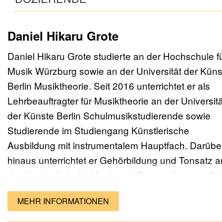
Daniel Hikaru Grote
Daniel Hikaru Grote studierte an der Hochschule f
Musik Würzburg sowie an der Universität der Küns
Berlin Musiktheorie. Seit 2016 unterrichtet er als
Lehrbeauftragter für Musiktheorie an der Universitä
der Künste Berlin Schulmusikstudierende sowie
Studierende im Studiengang Künstlerische
Ausbildung mit instrumentalem Hauptfach. Darübe
hinaus unterrichtet er Gehörbildung und Tonsatz a
der Hochschule für Musik und Theater Leipzig. Sei
2020 ist er zudem an der Musikschule Neukölln in
MEHR INFORMATIONEN
Allgemeinen Musiklehre sowie in der
Studienvorbereitenden Ausbildung tätig.