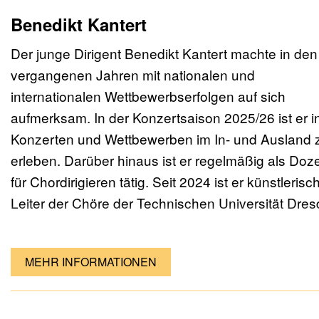
zusammenarbeitete.
Benedikt Kantert
Aktuell hat Arndt Martin Henzelmann die musikali
Der junge Dirigent Benedikt Kantert machte in den
Leitung des Consortium musicum Berlin inne.
vergangenen Jahren mit nationalen und
Daneben wirkt er als musikalischer Assistent beim
internationalen Wettbewerbserfolgen auf sich
Staats- und Domchor Berlin und gründete kürzlich
aufmerksam. In der Konzertsaison 2025/26 ist er i
Collegium Vocale Iuvenum Köln, ein Projektensem
Konzerten und Wettbewerben im In- und Ausland 
von jungen Sänger*innen mit Schwerpunkt auf
erleben. Darüber hinaus ist er regelmäßig als Doz
Barockmusik. Regelmäßig leitet er daneben Proje
für Chordirigieren tätig. Seit 2024 ist er künstlerisc
der freien Szene und ist in diesem Jahr etwa
Leiter der Chöre der Technischen Universität Dres
wiederholt zur Zusammenarbeit mit dem
preisgekrönten Kammerchor CONSONO eingelad
Seine musikalische Erziehung begann mit Klavier-
und Musiktheorieunterricht bei seinem Großvater
MEHR INFORMATIONEN
Seiner Leidenschaft fürs Unterrichten folgte Arndt
Oskar Goldmann und fand ihre Fortsetzung als
Martin Henzelmann von 2019 bis 2024 als
Posaunist und Pianist im Jugendsinfonieorchester
hauptamtlicher Dozent für Chorleitung am